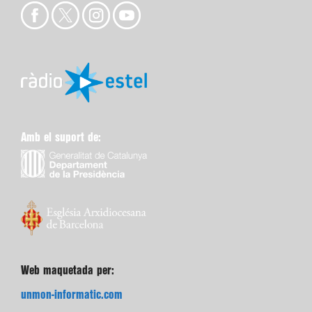
Amb el suport de:
Web maquetada per:
unmon-informatic.com