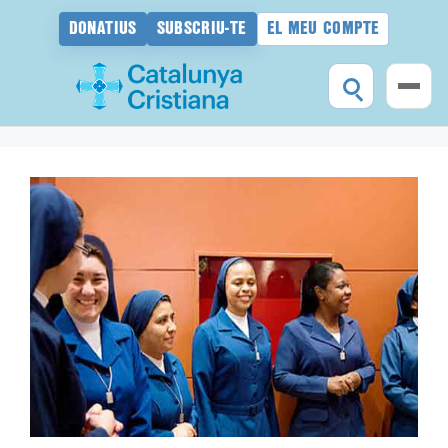
DONATIUS
SUBSCRIU-TE
EL MEU COMPTE
Vés
al
contingut