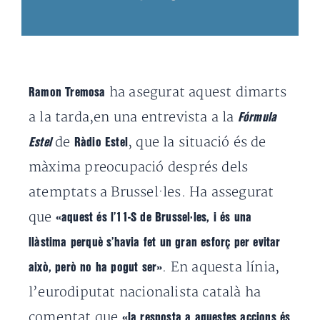
ha asegurat aquest dimarts
Ramon Tremosa
a la tarda,en una entrevista a la
Fórmula
de
, que la situació és de
Estel
Ràdio Estel
màxima preocupació després dels
atemptats a Brussel·les. Ha assegurat
que
«aquest és l’11-S de Brussel·les, i és una
llàstima perquè s’havia fet un gran esforç per evitar
. En aquesta línia,
això, però no ha pogut ser»
l’eurodiputat nacionalista català ha
comentat que
«la resposta a aquestes accions és