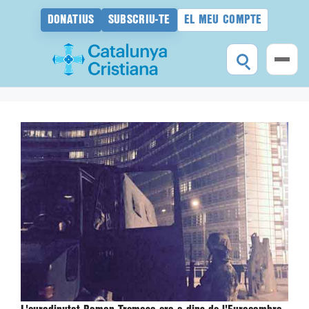
DONATIUS
SUBSCRIU-TE
EL MEU COMPTE
Vés
al
contingut