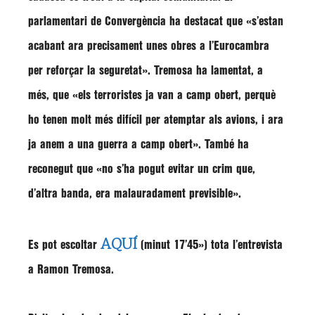
parlamentari de Convergència ha destacat que
«s’estan
acabant ara precisament unes obres a l’Eurocambra
per reforçar la seguretat»
.
Tremosa
ha lamentat, a
més, que
«els terroristes ja van a camp obert, perquè
ho tenen molt més difícil per atemptar als avions, i ara
ja anem a una guerra a camp obert»
. També ha
reconegut que
«no s’ha pogut evitar un crim que,
d’altra banda, era malauradament previsible»
.
AQUÍ
Es pot escoltar
(minut 17’45») tota l’entrevista
a Ramon Tremosa.