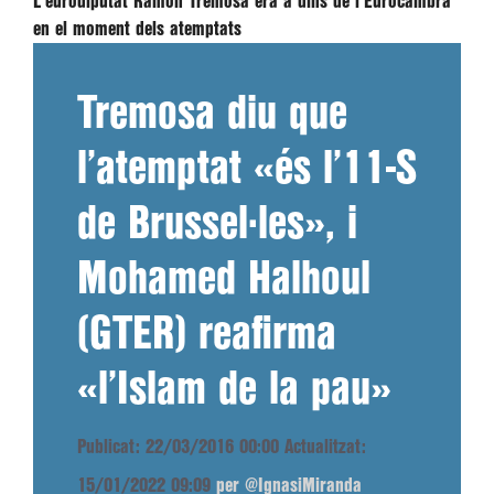
L'eurodiputat Ramon Tremosa era a dins de l'Eurocambra
en el moment dels atemptats
Tremosa diu que
l’atemptat «és l’11-S
de Brussel·les», i
Mohamed Halhoul
(GTER) reafirma
«l’Islam de la pau»
Publicat: 22/03/2016 00:00
Actualitzat:
15/01/2022 09:09
per @IgnasiMiranda