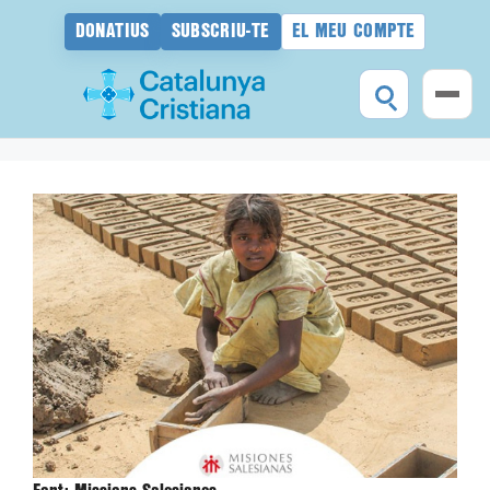
DONATIUS
SUBSCRIU-TE
EL MEU COMPTE
Vés
al
contingut