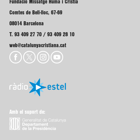
Fundació Missatge Humà i Cristià
Comtes de Bell-lloc, 67-69
08014 Barcelona
T. 93 409 27 70 / 93 409 28 10
web@catalunyacristiana.cat
Amb el suport de: