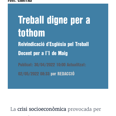
Font:
CÀRITAS
Treball digne per a
tothom
Reivindicació d’Església pel Treball
Decent per a l’1 de Maig
Publicat: 30/04/2022 10:00
Actualitzat:
02/05/2022 08:33
per REDACCIÓ
La
crisi socioeconòmica
provocada per