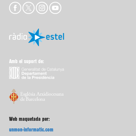
Amb el suport de:
Web maquetada per:
unmon-informatic.com