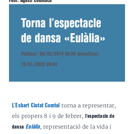
Font:
Agustí Codinach
Torna l’espectacle
de dansa «Eulàlia»
Publicat: 06/02/2014 00:00
Actualitzat:
15/01/2022 09:04
torna a representar,
L’Esbart Ciutat Comtal
els propers 8 i 9 de febrer,
l’espectacle de
, representació de la vida i
Eulàlia
dansa