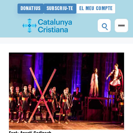
DONATIUS
SUBSCRIU-TE
EL MEU COMPTE
Vés
al
contingut