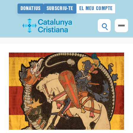
DONATIUS
SUBSCRIU-TE
EL MEU COMPTE
Vés
al
contingut