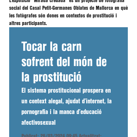
L’exposició “Mirada creuada” és un projecte de fotografia
social del Casal Petit-Germanes Oblates de Mallorca en què
les fotògrafes són dones en contextos de prostitució i
altres participants.
Tocar la carn
sofrent del món de
la prostitució
El sistema prostitucional prospera en
un context alegal, ajudat d’internet, la
pornografia i la manca d’educació
afectivosexual
Publicat: 26/03/2024 09:45
Actualitzat: