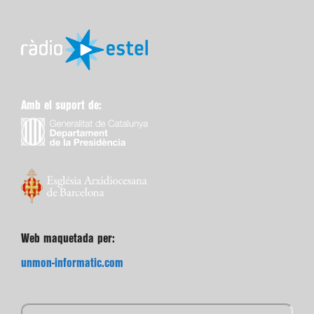
Amb el suport de:
Web maquetada per:
unmon-informatic.com