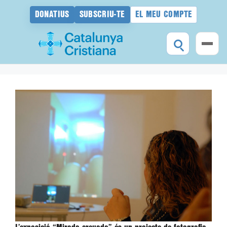
DONATIUS
SUBSCRIU-TE
EL MEU COMPTE
Vés
al
contingut