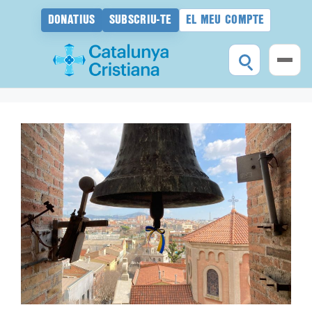
DONATIUS
SUBSCRIU-TE
EL MEU COMPTE
Vés
al
contingut