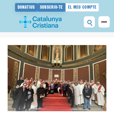
DONATIUS
SUBSCRIU-TE
EL MEU COMPTE
Vés
al
contingut