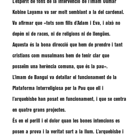
L’esperit de fons de la intervenció de l’imam Oumar
Kobine Layama va ser molt semblant a la del cardenal.
Va afirmar que «tots som fills d’Adam i Eva, i això no
depèn ni de races, ni de religions ni de llengües.
Aquesta és la bona direcció que hem de prendre i
tant
cristians com musulmans
hem de tenir clar que
posseïm una herència comuna, que és la pau
».
L’imam de Bangui va detallar el funcionament de la
Plataforma Interreligiosa per la Pau
que ell i
l’arquebisbe han posat en funcionament, i que se centra
en quatre grans projectes.
És en el perill i el dolor quan les bones intencions es
posen a prova i la veritat surt a la llum. L’arquebisbe i