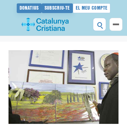
DONATIUS
SUBSCRIU-TE
EL MEU COMPTE
Vés
al
contingut