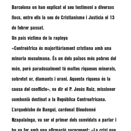
Barcelona on han explicat el seu testimoni a diversos
llocs, entre ells la seu de Cristianisme i Justícia el 13
de febrer passat.
Un país víctima de la rapinya
«Centreàfrica és majoritàriament cristiana amb una
minoria musulmana. És un dels països més pobres del
món, però paradoxalment té moltes riqueses minerals,
sobretot or, diamants i urani. Aquesta
riquesa és la
causa del conflicte
», va dir el
P. Jesús Ruiz
, missioner
combonià destinat a la República Centreafricana.
L’arquebisbe de Bangui, cardenal Dieudonné
Nzapalainga, va ser el primer dels convidats a parlar i
ho va fer amb una afirmació sorprenent: «La crisi que