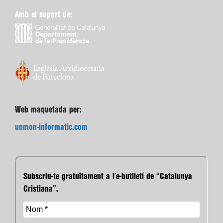
Amb el suport de:
Web maquetada per:
unmon-informatic.com
Subscriu-te gratuïtament a l’e-butlletí de “Catalunya
Cristiana”.