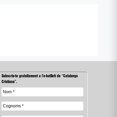
Subscriu-te gratuïtament a l’e-butlletí de “Catalunya
Cristiana”.