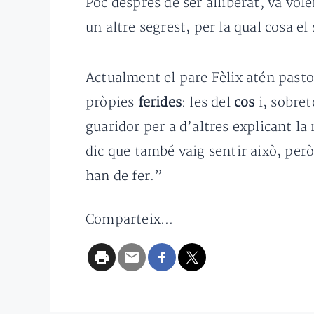
Poc després de ser alliberat, va vol
un altre segrest, per la qual cosa el
Actualment el pare Fèlix atén past
pròpies
ferides
: les del
cos
i, sobret
guaridor per a d’altres explicant la
dic que també vaig sentir això, però
han de fer.”
Comparteix...