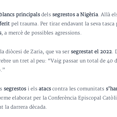
blancs principals
dels
segrestos a Nigèria
. Allà 
ferit
pel trauma. Per tirar endavant la seva tasca
s
, a mercè de possibles agressions.
 la diòcesi de Zaria, que va ser
segrestat el 2022
. 
 rebre un tret al peu: “Vaig passar un total de 40 
ó.”
ls
segrestos
i els
atacs
contra les comunitats
s’ha
forme elaborat per la Conferència Episcopal Catòl
t la darrera dècada.