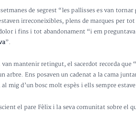
 setmanes de segrest “les pallisses es van tornar
 estaven irreconeixibles, plens de marques per tot 
dolor i fins i tot abandonament “i em preguntav
va
”.
el van mantenir retingut, el sacerdot recorda que
un arbre. Ens posaven un cadenat a la cama junt
al mig d’un bosc molt espès i ells sempre estave
ient el pare Fèlix i la seva comunitat sobre el qu