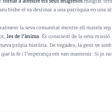
er
tornar a atendre els seus feligresos
malgrat teni
 seu bisbe el va destinar a una parròquia en una al
oralment la seva comunitat mentre ell mateix re
ot,
les de l’ànima
. És conscient de la seva missió:
 meva pròpia història. De vegades, la gent ve amb
 que la fe i l’esperança em van mantenir. Si jo n