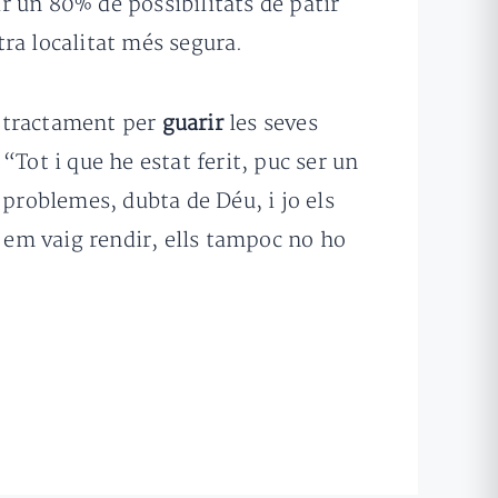
r un 80% de possibilitats de patir
tra localitat més segura.
p tractament per
guarir
les seves
 “Tot i que he estat ferit, puc ser un
 problemes, dubta de Déu, i jo els
o em vaig rendir, ells tampoc no ho