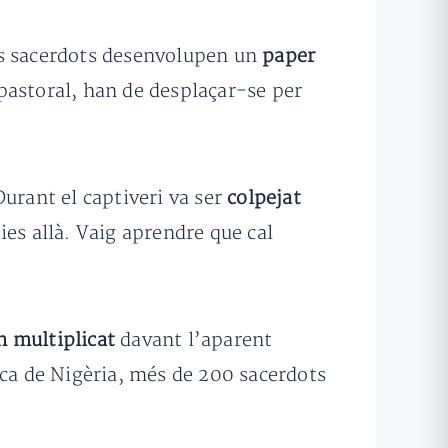
els sacerdots desenvolupen un
paper
 pastoral, han de desplaçar-se per
Durant el captiveri va ser
colpejat
dies allà. Vaig aprendre que cal
n multiplicat
davant l’aparent
ica de Nigèria, més de 200 sacerdots