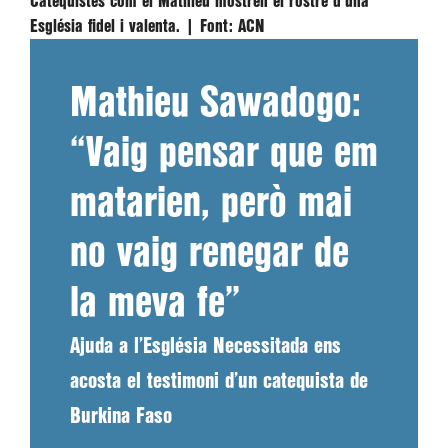
Catequistes com el Mathieu mostren el rostre d'una
Església fidel i valenta. |
Font:
ACN
Mathieu Sawadogo:
“Vaig pensar que em
matarien, però mai
no vaig renegar de
la meva fe”
Ajuda a l’Església Necessitada ens
acosta el testimoni d’un catequista de
Burkina Faso