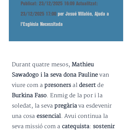
Publicat: 23/12/2025 16:09
Actualitzat:
23/12/2025 17:00
per Josué Villalón, Ajuda a
l'Església Necessitada
Durant quatre mesos,
Mathieu
Sawadogo i la seva dona Pauline
van
viure com a
presoners
al
desert
de
Burkina Faso
. Enmig de la por i la
soledat, la seva
pregària
va esdevenir
una cosa
essencial
. Avui continua la
seva missió com a
catequista
:
sostenir