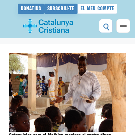
DONATIUS
SUBSCRIU-TE
EL MEU COMPTE
Vés
al
contingut