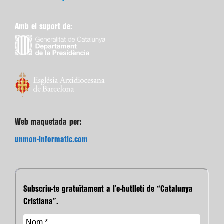
Amb el suport de:
Web maquetada per:
unmon-informatic.com
Subscriu-te gratuïtament a l’e-butlletí de “Catalunya
Cristiana”.