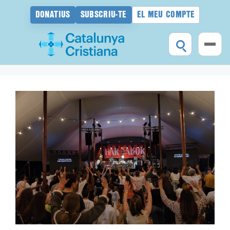
DONATIUS
SUBSCRIU-TE
EL MEU COMPTE
Vés
al
contingut