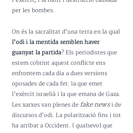
l’exèrcit, i la mort i destrucció causada
per les bombes.
On és la sacralitat d’una terra en la qual
l’odi i la mentida semblen haver
guanyat la partida
? Els periodistes que
estem cobrint aquest conflicte ens
enfrontem cada dia a dues versions
oposades de cada fet: la que emet
l’exèrcit israelià i la que emana de Gaza.
fake news
Les xarxes van plenes de
i de
discursos d’odi. La polarització fins i tot
ha arribat a Occident. I qualsevol que