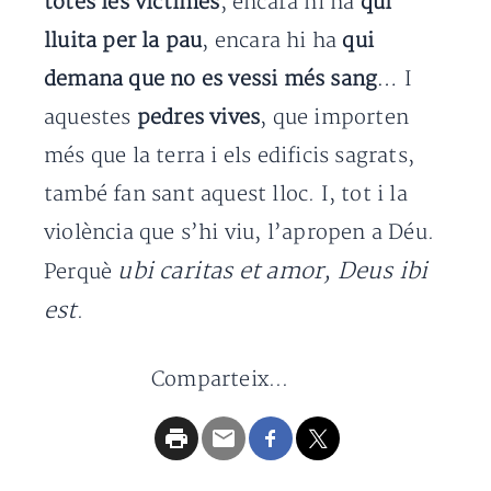
totes les víctimes
, encara hi ha
qui
lluita per la pau
, encara hi ha
qui
demana que no es vessi més sang
… I
aquestes
pedres vives
, que importen
més que la terra i els edificis sagrats,
també fan sant aquest lloc. I, tot i la
violència que s’hi viu, l’apropen a Déu.
ubi caritas et amor, Deus ibi
Perquè
est
.
Comparteix...