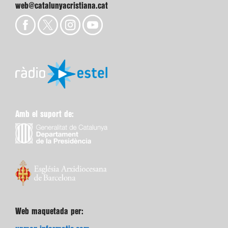
web@catalunyacristiana.cat
Amb el suport de:
Web maquetada per: