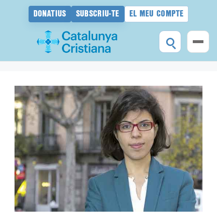
DONATIUS
SUBSCRIU-TE
EL MEU COMPTE
Vés
al
contingut