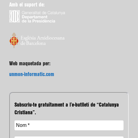
Amb el suport de:
Web maquetada per:
unmon-informatic.com
Subscriu-te gratuïtament a l’e-butlletí de “Catalunya
Cristiana”.