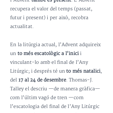
l’Advent
també és present
. L’Advent
recupera el valor del temps (passat,
futur i present) i per això, recobra
actualitat.
En la litúrgia actual, l’Advent adquireix
un
to més escatològic a l’inici
i
vinculant-lo amb el final de l’Any
Litúrgic; i després té un
to més natalici
,
del
17 al 24 de desembre
. Thomas-J.
Talley el descriu —de manera gràfica—
com l’últim vagó de tren —com
l’escatologia del final de l’Any Litúrgic