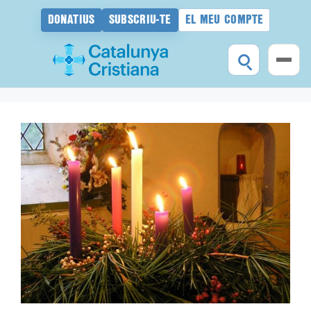
DONATIUS
SUBSCRIU-TE
EL MEU COMPTE
Vés
al
contingut