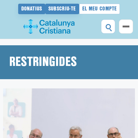
DONATIUS
SUBSCRIU-TE
EL MEU COMPTE
Vés
al
contingut
RESTRINGIDES