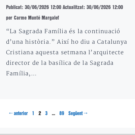
Publicat: 30/06/2026 12:00
Actualitzat: 30/06/2026 12:00
per Carme Munté Margalef
“La Sagrada Família és la continuació
d’una història.” Així ho diu a Catalunya
Cristiana aquesta setmana l’arquitecte
director de la basílica de la Sagrada
Família,…
Pàgina
Pàgina
Pàgina
Pàgina
←
2
…
→
anterior
1
3
89
Següent