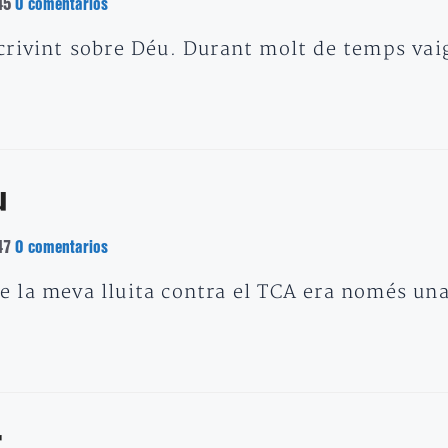
45
0 comentarios
rivint sobre Déu. Durant molt de temps vaig 
u
47
0 comentarios
 la meva lluita contra el TCA era només una 
r