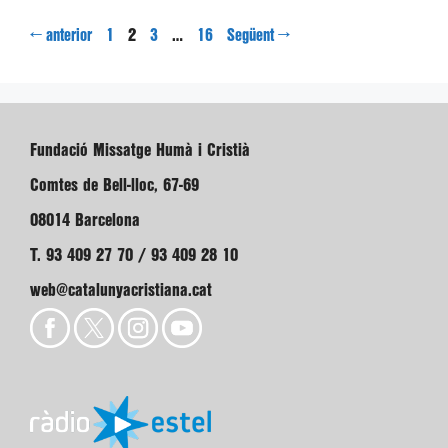
Pàgina
Pàgina
Pàgina
Pàgina
←
2
…
→
anterior
1
3
16
Següent
Fundació Missatge Humà i Cristià
Comtes de Bell-lloc, 67-69
08014 Barcelona
T. 93 409 27 70 / 93 409 28 10
web@catalunyacristiana.cat