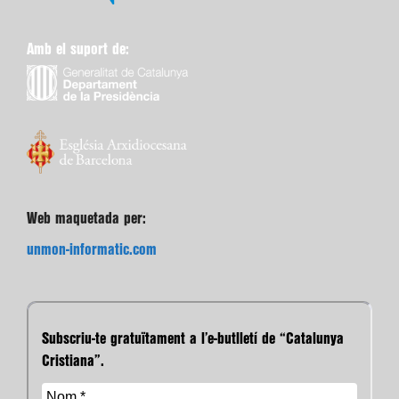
Amb el suport de:
Web maquetada per:
unmon-informatic.com
Subscriu-te gratuïtament a l’e-butlletí de “Catalunya
Cristiana”.