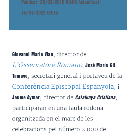
Publicat: 26/03/2018 00:00
Actualitzat:
15/01/2022 09:15
, director de
Giovanni Maria Vian
L’Osservatore Romano
;
José María Gil
, secretari general i portaveu de la
Tamayo
Conferència Episcopal Espanyola
, i
, director de
,
Jaume Aymar
Catalunya Cristiana
participaran en una taula rodona
organitzada en el marc de les
celebracions pel número 2.000 de