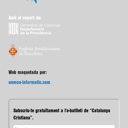
Amb el suport de:
Web maquetada per:
unmon-informatic.com
Subscriu-te gratuïtament a l’e-butlletí de “Catalunya
Cristiana”.