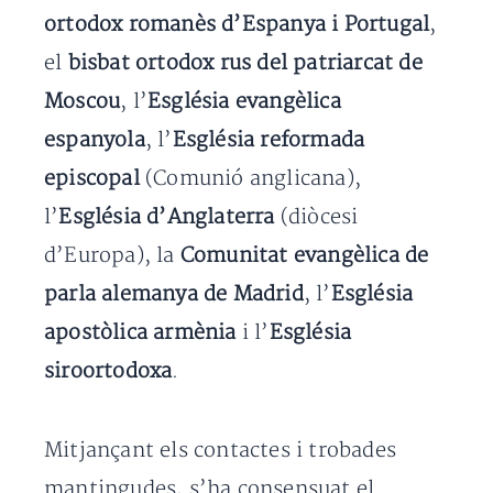
ortodox romanès d’Espanya i Portugal
,
el
bisbat ortodox rus del patriarcat de
Moscou
, l’
Església evangèlica
espanyola
, l’
Església reformada
episcopal
(Comunió anglicana),
l’
Església d’Anglaterra
(diòcesi
d’Europa), la
Comunitat evangèlica de
parla alemanya de Madrid
, l’
Església
apostòlica armènia
i l’
Església
siroortodoxa
.
Mitjançant els contactes i trobades
mantingudes, s’ha consensuat el