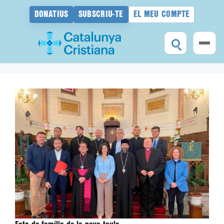
DONATIUS
SUBSCRIU-TE
EL MEU COMPTE
Vés
al
contingut