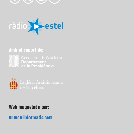
Amb el suport de:
Web maquetada per:
unmon-informatic.com