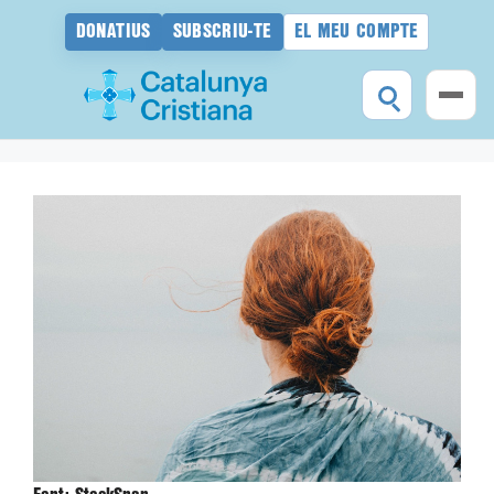
DONATIUS
SUBSCRIU-TE
EL MEU COMPTE
Vés
al
contingut