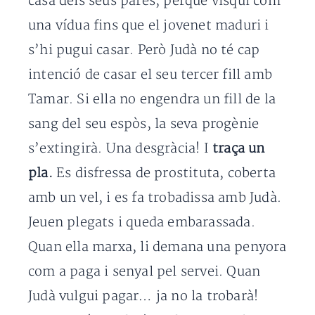
casa dels seus pares, perquè visqui com
una vídua fins que el jovenet maduri i
s’hi pugui casar. Però Judà no té cap
intenció de casar el seu tercer fill amb
Tamar. Si ella no engendra un fill de la
sang del seu espòs, la seva progènie
s’extingirà. Una desgràcia! I
traça un
pla.
Es disfressa de prostituta, coberta
amb un vel, i es fa trobadissa amb Judà.
Jeuen plegats i queda embarassada.
Quan ella marxa, li demana una penyora
com a paga i senyal pel servei. Quan
Judà vulgui pagar… ja no la trobarà!