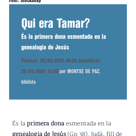
Font:
StockSnap
Qui era Tamar?
És la primera dona esmentada en la
genealogia de Jesús
Publicat: 28/04/2024 08:00
Actualitzat:
22/04/2024 12:30
per MONTSE DE PAZ,
biblista
És la
primera dona
esmentada en la
genealogia de Jesús
(Gn 38). Judà, fill de