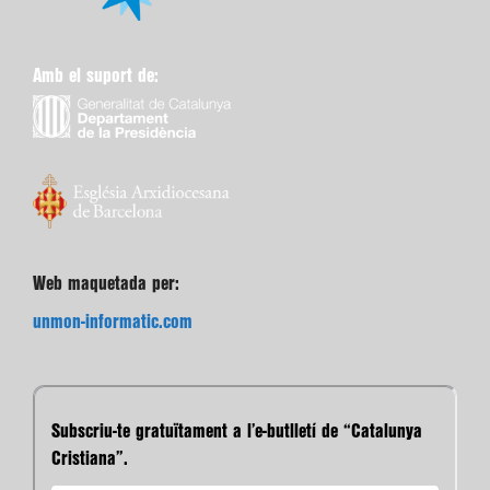
Amb el suport de:
Web maquetada per:
unmon-informatic.com
Subscriu-te gratuïtament a l’e-butlletí de “Catalunya
Cristiana”.