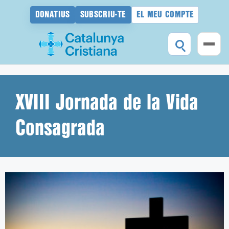
DONATIUS
SUBSCRIU-TE
EL MEU COMPTE
Vés
al
contingut
XVIII Jornada de la Vida
Consagrada