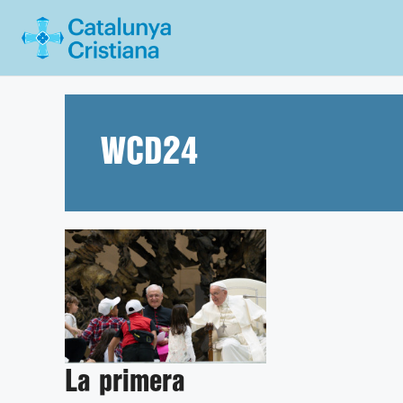
Vés
al
contingut
WCD24
La primera