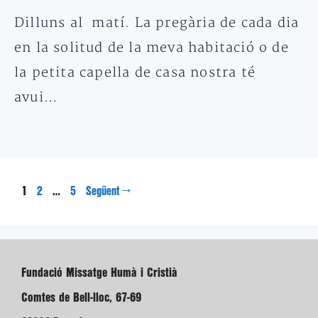
Dilluns al matí. La pregària de cada dia
en la solitud de la meva habitació o de
la petita capella de casa nostra té
avui…
Pàgina
Pàgina
Pàgina
1
…
→
2
5
Següent
Fundació Missatge Humà i Cristià
Comtes de Bell-lloc, 67-69