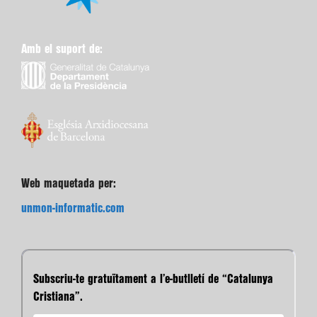
Amb el suport de:
Web maquetada per:
unmon-informatic.com
Subscriu-te gratuïtament a l’e-butlletí de “Catalunya
Cristiana”.