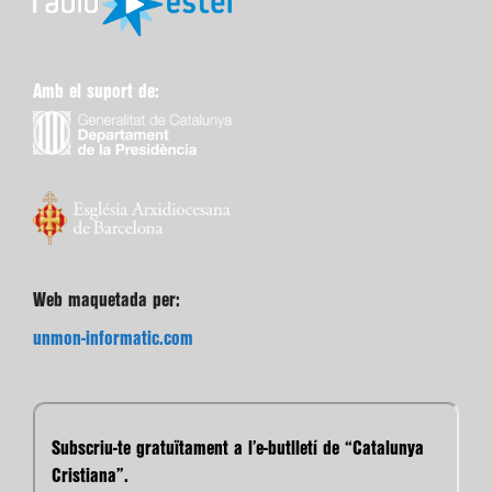
Amb el suport de:
Web maquetada per:
unmon-informatic.com
Subscriu-te gratuïtament a l’e-butlletí de “Catalunya
Cristiana”.