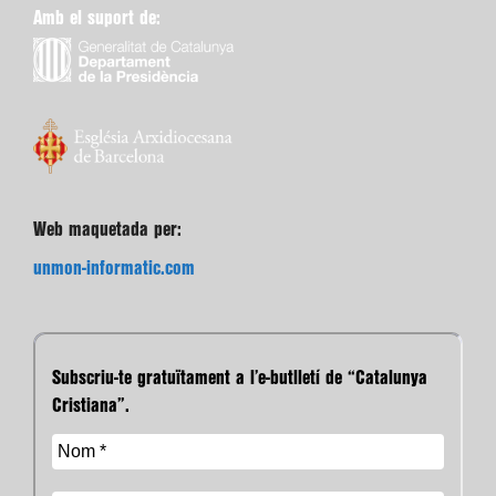
Amb el suport de:
Web maquetada per:
unmon-informatic.com
Subscriu-te gratuïtament a l’e-butlletí de “Catalunya
Cristiana”.