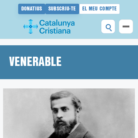
DONATIUS
SUBSCRIU-TE
EL MEU COMPTE
Vés
al
contingut
VENERABLE