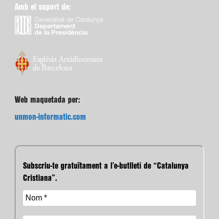
Amb el suport de:
Web maquetada per:
unmon-informatic.com
Subscriu-te gratuïtament a l’e-butlletí de “Catalunya
Cristiana”.