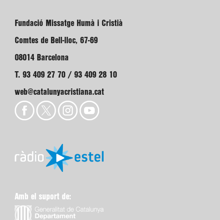
Fundació Missatge Humà i Cristià
Comtes de Bell-lloc, 67-69
08014 Barcelona
T. 93 409 27 70 / 93 409 28 10
web@catalunyacristiana.cat
Amb el suport de: