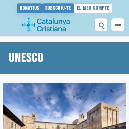
DONATIUS
SUBSCRIU-TE
EL MEU COMPTE
Vés
al
contingut
UNESCO