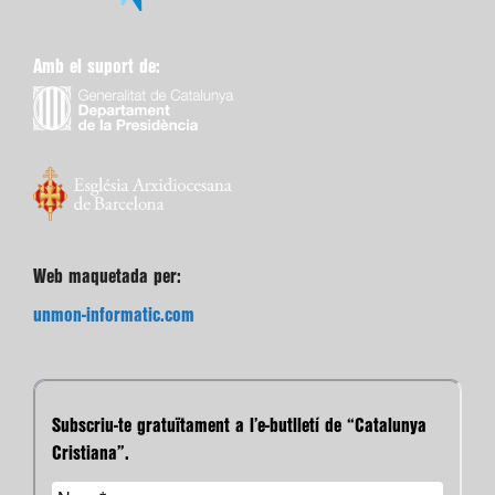
Amb el suport de:
Web maquetada per:
unmon-informatic.com
Subscriu-te gratuïtament a l’e-butlletí de “Catalunya
Cristiana”.