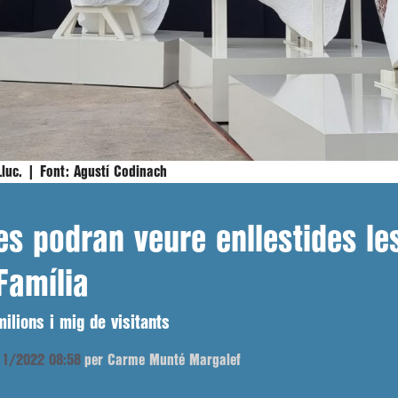
Lluc. |
Font:
Agustí Codinach
s podran veure enllestides les
Família
ilions i mig de visitants
/11/2022 08:58
per Carme Munté Margalef