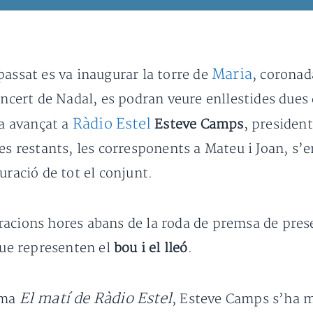
Maria
passat es va inaugurar la torre de
, coronad
oncert de Nadal, es podran veure enllestides dues 
Ràdio Estel
ha avançat a
Esteve Camps
, presiden
es restants, les corresponents a Mateu i Joan, s’
uració de tot el conjunt.
acions hores abans de la roda de premsa de prese
 que representen el
bou i el lleó
.
El matí de Ràdio Estel
ama
, Esteve Camps s’ha mo