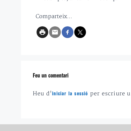
Comparteix...
Feu un comentari
Heu d'
per escriure 
iniciar la sessió