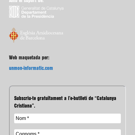
Amb el suport de:
Web maquetada per:
unmon-informatic.com
Subscriu-te gratuïtament a l’e-butlletí de “Catalunya
Cristiana”.