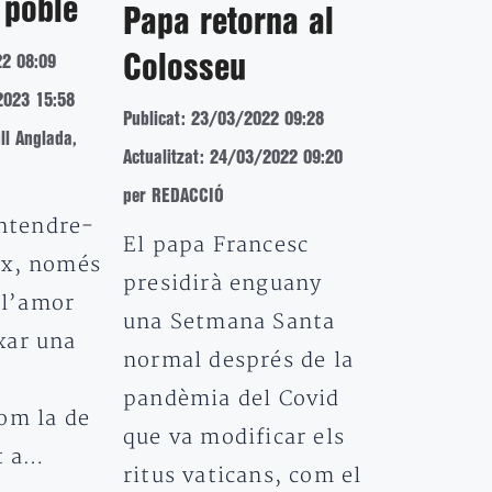
 poble
Papa retorna al
Colosseu
22 08:09
2023 15:58
Publicat: 23/03/2022 09:28
ll Anglada,
Actualitzat: 24/03/2022 09:20
per REDACCIÓ
entendre-
El papa Francesc
ix, només
presidirà enguany
i l’amor
una Setmana Santa
xar una
normal després de la
pandèmia del Covid
om la de
que va modificar els
it a…
ritus vaticans, com el