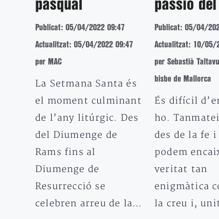
pasqual
passió del
Publicat: 05/04/2022 09:47
Publicat: 05/04/20
Actualitzat: 05/04/2022 09:47
Actualitzat: 10/05/
per MAC
per Sebastià Taltavu
bisbe de Mallorca
La Setmana Santa és
el moment culminant
És difícil d’
de l’any litúrgic. Des
ho. Tanmate
del Diumenge de
des de la fe 
Rams fins al
podem encai
Diumenge de
veritat tan
Resurrecció se
enigmàtica c
celebren arreu de la…
la creu i, un