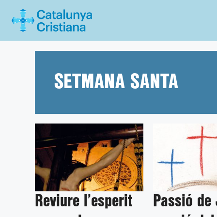
Vés
al
contingut
SETMANA SANTA
Reviure l’esperit
Passió de 