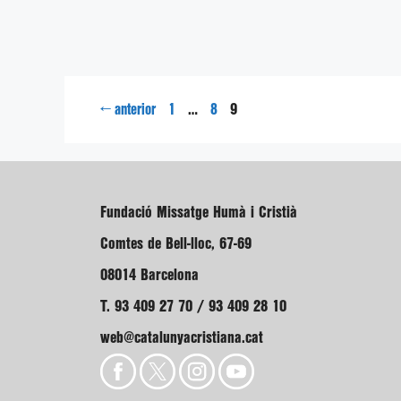
Pàgina
Pàgina
Pàgina
←
…
9
anterior
1
8
Fundació Missatge Humà i Cristià
Comtes de Bell-lloc, 67-69
08014 Barcelona
T. 93 409 27 70 / 93 409 28 10
web@catalunyacristiana.cat