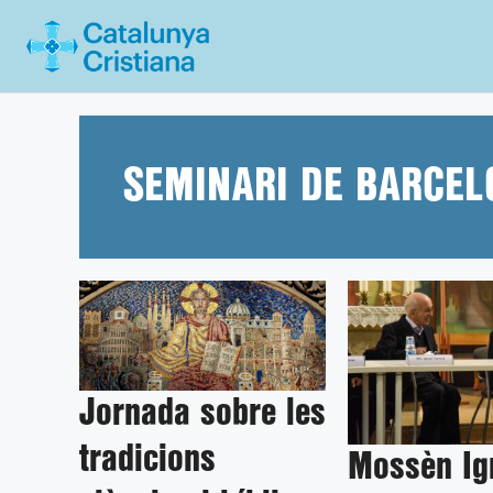
Vés
al
contingut
SEMINARI DE BARCEL
Jornada sobre les
tradicions
Mossèn Ig