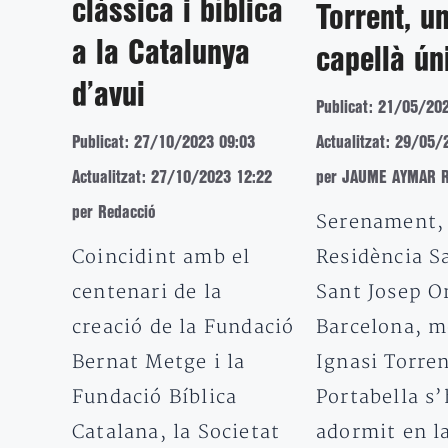
clàssica i bíblica
Torrent, u
a la Catalunya
capellà ún
d’avui
Publicat: 21/05/20
Publicat: 27/10/2023 09:03
Actualitzat: 29/05/
Actualitzat: 27/10/2023 12:22
per JAUME AYMAR 
per Redacció
Serenament, 
Coincidint amb el
Residència S
centenari de la
Sant Josep Or
creació de la Fundació
Barcelona, 
Bernat Metge i la
Ignasi Torre
Fundació Bíblica
Portabella s’
Catalana, la Societat
adormit en l