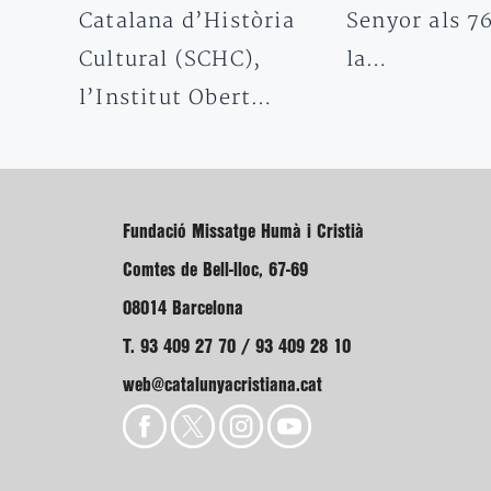
Catalana d’Història
Senyor als 7
Cultural (SCHC),
la…
l’Institut Obert…
Fundació Missatge Humà i Cristià
Comtes de Bell-lloc, 67-69
08014 Barcelona
T. 93 409 27 70 / 93 409 28 10
web@catalunyacristiana.cat