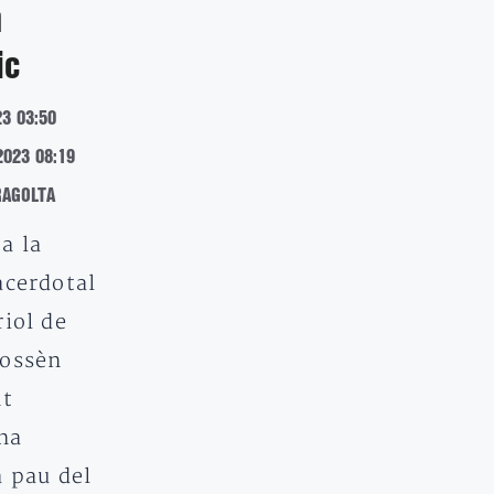
n
ic
23 03:50
2023 08:19
RAGOLTA
a la
acerdotal
iol de
mossèn
nt
ha
a pau del