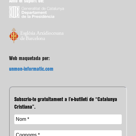
Amb el suport de:
Web maquetada per:
unmon-informatic.com
Subscriu-te gratuïtament a l’e-butlletí de “Catalunya
Cristiana”.