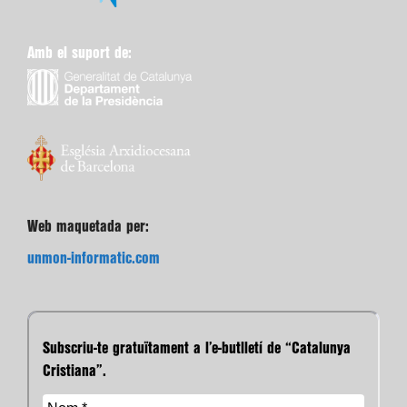
Amb el suport de:
Web maquetada per:
unmon-informatic.com
Subscriu-te gratuïtament a l’e-butlletí de “Catalunya
Cristiana”.