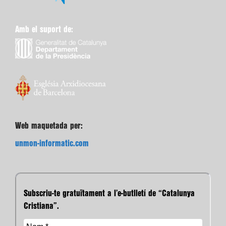
Amb el suport de:
Web maquetada per:
unmon-informatic.com
Subscriu-te gratuïtament a l’e-butlletí de “Catalunya
Cristiana”.