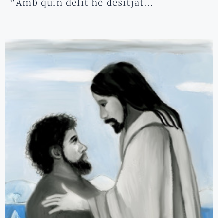
“Amb quin delit he desitjat…