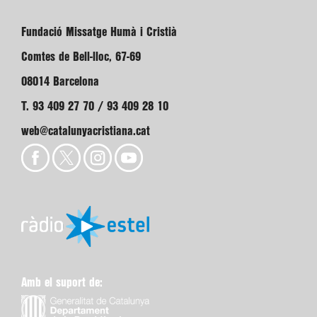
Fundació Missatge Humà i Cristià
Comtes de Bell-lloc, 67-69
08014 Barcelona
T. 93 409 27 70 / 93 409 28 10
web@catalunyacristiana.cat
Amb el suport de: