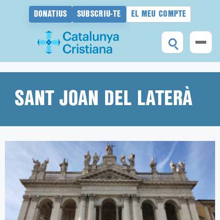
DONATIUS
SUBSCRIU-TE
EL MEU COMPTE
Vés
al
contingut
SANT JOAN DEL LATERÀ