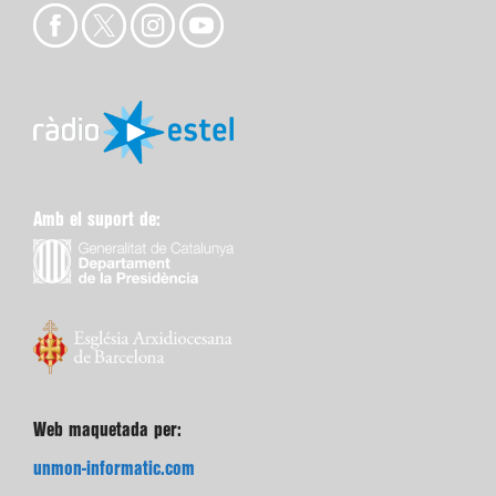
Amb el suport de:
Web maquetada per:
unmon-informatic.com