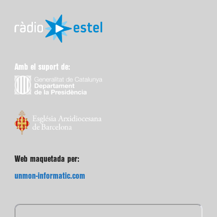
Amb el suport de:
Web maquetada per:
unmon-informatic.com