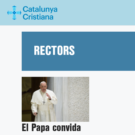
Vés
al
contingut
RECTORS
El Papa convida