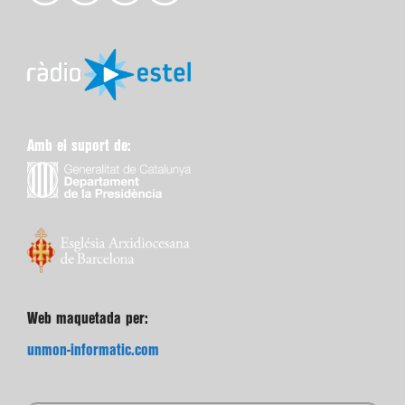
Amb el suport de:
Web maquetada per:
unmon-informatic.com