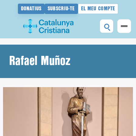
DONATIUS
SUBSCRIU-TE
EL MEU COMPTE
Vés
al
contingut
Rafael Muñoz