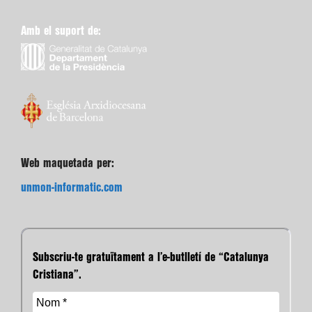
Amb el suport de:
Web maquetada per:
unmon-informatic.com
Subscriu-te gratuïtament a l’e-butlletí de “Catalunya
Cristiana”.