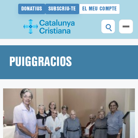
DONATIUS
SUBSCRIU-TE
EL MEU COMPTE
Vés
al
contingut
PUIGGRACIOS