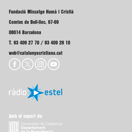
Fundació Missatge Humà i Cristià
Comtes de Bell-lloc, 67-69
08014 Barcelona
T. 93 409 27 70 / 93 409 28 10
web@catalunyacristiana.cat
Amb el suport de: