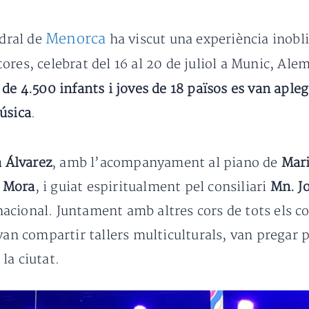
Menorca
dral de
ha viscut una experiència inobli
ores, celebrat del 16 al 20 de juliol a Munic, Al
de 4.500 infants i joves de 18 països es van aple
úsica
.
a Álvarez
, amb l’acompanyament al piano de
Mari
i Mora
, i guiat espiritualment pel consiliari
Mn. J
cional. Juntament amb altres cors de tots els co
van compartir tallers multiculturals, van pregar p
la ciutat.