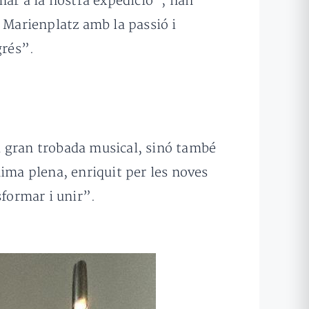
mar a la nostra expedició”, han
r Marienplatz amb la passió i
grés”.
a gran trobada musical, sinó també
nima plena, enriquit per les noves
sformar i unir”.