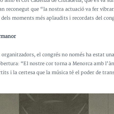
nió amb el Cor Cadenza de Ciutadella, que es va su
an reconegut que “la nostra actuació va fer vibra
un dels moments més aplaudits i recordats del con
ermanor
s organitzadors, el congrés no només ha estat un
 obertura: “El nostre cor torna a Menorca amb l’à
ts i la certesa que la música té el poder de tran