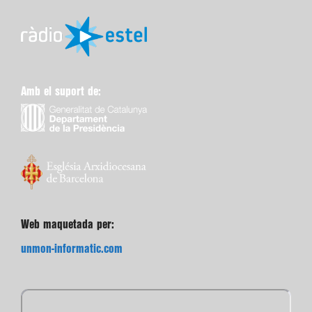
Amb el suport de:
Web maquetada per:
unmon-informatic.com