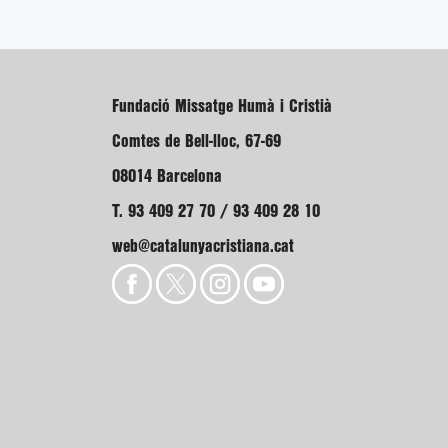
Fundació Missatge Humà i Cristià
Comtes de Bell-lloc, 67-69
08014 Barcelona
T. 93 409 27 70 / 93 409 28 10
web@catalunyacristiana.cat