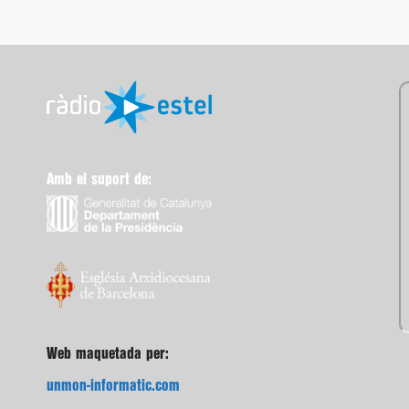
Amb el suport de:
Web maquetada per:
unmon-informatic.com