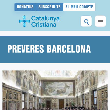
DONATIUS
SUBSCRIU-TE
EL MEU COMPTE
Vés
al
contingut
PREVERES BARCELONA