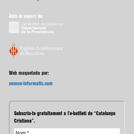
Amb el suport de:
Web maquetada per:
unmon-informatic.com
Subscriu-te gratuïtament a l’e-butlletí de “Catalunya
Cristiana”.